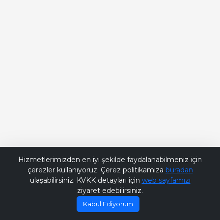
Bana Soru Sor | Ask Me
Hizmetlerimizden en iyi şekilde faydalanabilmeniz için
çerezler kullanıyoruz. Çerez politikamıza
buradan
ulaşabilirsiniz. KVKK detayları için
web sayfamızı
ziyaret edebilirsiniz.
Kabul Ediyorum