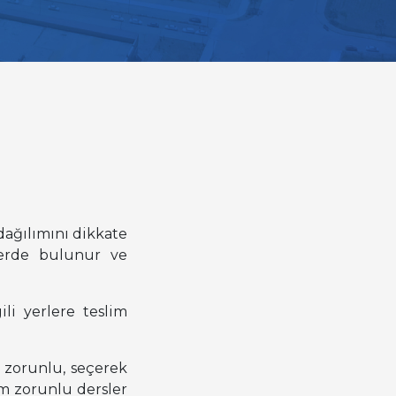
ağılımını dikkate
lerde bulunur ve
ili yerlere teslim
r zorunlu, seçerek
üm zorunlu dersler