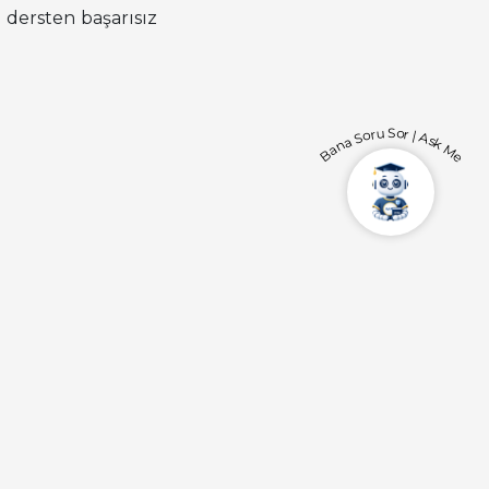
 dersten başarısız
Bana Soru Sor | Ask Me