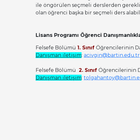
ile öngörülen seçmeli derslerden gerekli
olan öğrenci başka bir seçmeli ders alabili
Lisans Programı Öğrenci Danışmanlıkla
Felsefe Bölümü
1. Sınıf
Öğrencilerinin Da
Danışman iletişim
:
acivgin@bartin.edu.tr
Felsefe Bölümü
2. Sınıf
Öğrencilerinin 
Danışman iletişim
:
tolgahantoy@bartin.e
Felsefe Bölümü
3. Sınıf
Öğrencilerinin 
Danışman iletişim
:
iaseyhan@bartin.edu.
Felsefe Bölümü
4. Sınıf
Öğrencilerinin 
Danışman iletişim
:
uatbakan@bartin.edu.