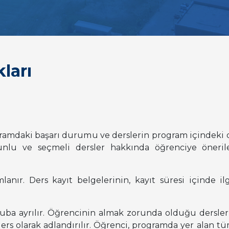
ları
ramdaki başarı durumu ve derslerin program içindeki d
unlu ve seçmeli dersler hakkında öğrenciye öneri
nır. Ders kayıt belgelerinin, kayıt süresi içinde ilg
gruba ayrılır. Öğrencinin almak zorunda olduğu dersle
rs olarak adlandırılır. Öğrenci, programda yer alan t