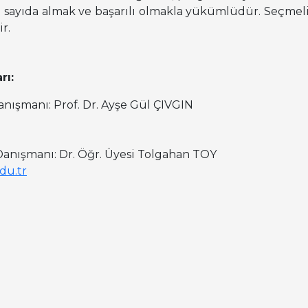
 sayıda almak ve başarılı olmakla yükümlüdür. Seçmeli
r.
rı:
nışmanı: Prof. Dr. Ayşe Gül ÇIVGIN
Danışmanı: Dr. Öğr. Üyesi Tolgahan TOY
du.tr
Danışmanı: Dr. Öğr. Üyesi İrem ASLAN SEYHAN
tr
Danışmanı: Dr. Öğr. Üyesi B. Utkan ATBAKAN
tr