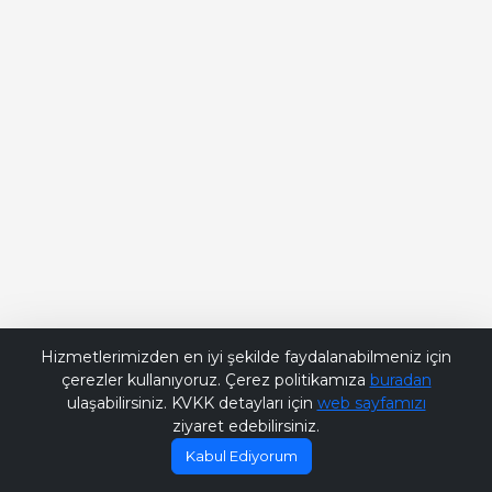
Bana Soru Sor | Ask Me
Hizmetlerimizden en iyi şekilde faydalanabilmeniz için
çerezler kullanıyoruz. Çerez politikamıza
buradan
ulaşabilirsiniz. KVKK detayları için
web sayfamızı
ziyaret edebilirsiniz.
Kabul Ediyorum