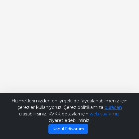
Bana Soru Sor | Ask Me
Hizmetlerimizden en iyi şekilde faydalanabilmeniz için
çerezler kullanıyoruz. Çerez politikamıza
buradan
ulaşabilirsiniz. KVKK detayları için
web sayfamızı
ziyaret edebilirsiniz.
Kabul Ediyorum