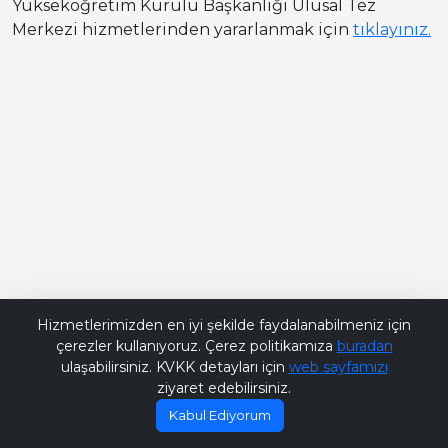
Yükseköğretim Kurulu Başkanlığı Ulusal Tez
Merkezi hizmetlerinden yararlanmak için
tıklayınız.
Bana Soru Sor | Ask Me
Hizmetlerimizden en iyi şekilde faydalanabilmeniz için
çerezler kullanıyoruz. Çerez politikamıza
buradan
ulaşabilirsiniz. KVKK detayları için
web sayfamızı
ziyaret edebilirsiniz.
Kabul Ediyorum